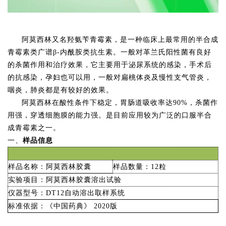
阿莫西林又名羟氨苄青霉素，
是一种
临床上
最常用的半合成
青霉素类广谱
β-内酰胺类抗生素
。
一般对革兰氏阳性菌有良好
的杀菌作用和治疗效果，它主要用于泌尿系统的感染，手术后
的抗感染，孕妇也可以用，一般对
扁桃体炎及慢性支气管炎，
咽炎，肺炎都是有较好的效果。
阿莫西林在酸性条件下稳定，胃肠道吸收率达
90%
，
杀菌作
用强，穿透细胞膜的能力强。是目前应用较为广泛的口服半合
成青霉素之一
。
一、
样品信息
样品名称：阿莫西林胶囊
样品数量：
12粒
实验项目：阿莫西林胶囊溶出试验
仪器型号：
DT12自动溶出取样系统
标准依据：《中国药典》
2020版