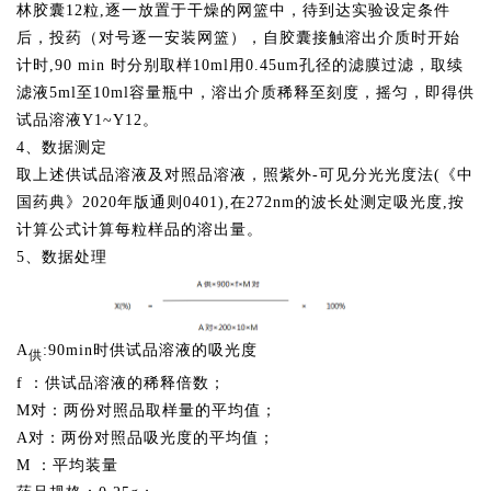
林胶囊12粒,逐一放置于干燥的网篮中，待到达实验设定条件
后，投药（对号逐一安装网篮），自胶囊
接触溶出介质时开始
计时
,
90 min 时分别取样10ml用0.45um孔径的滤膜过滤，取续
滤液5ml至10ml容量瓶中，溶出介质稀释至刻度，摇匀，即得
供
试品溶液
Y1~Y12。
4、数据测定
取上述供试品溶液及对照品溶液，照紫外
-可见分光光度法(《中
国药典》2020年版通则0401),在2
72nm的波长处测定吸光度,按
计算公式计算每粒样品的溶出量。
5、数据处理
A
:90min时供试品溶液的吸光度
供
f ：供试品溶液的稀释倍数；
M对：两份对照品取样量的平均值；
A对：两份对照品吸光度的平均值；
M ：平均装量