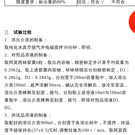
限度要求：标示量的
80%
结论：符合
√ 不符合
三、
试验过程
1、溶出介质的制备：
取纯化水真空脱气并电磁搅拌30分钟，即得。
2、对照品溶液的制备：
取
阿莫西林胶囊
6粒，取出内容物，精密称定并计算平均装量为
0.2962g。取上述胶囊内容物，研钵研细后分别
精密称定，
D1：
0.2862g
、
D2：
0.2843g，分别
置于
2
00ml容量瓶中，加
入溶出
介质
100ml
，
超声溶解
30min，确认完全溶解后，放冷至室温，
溶出介质稀释至刻度，摇匀
。分别取上述溶液
10ml与100ml容
量瓶中，溶出介质稀释至刻度，摇匀，
即得对照品溶液
D1、
D2。
3、供试品溶液的制备：
取配好的溶出介质900ml，分别置于
各溶出杯中，不搅拌，待温
度平稳保持在
(37±0.5)℃时,调整转速为100 r / min。取
阿莫西