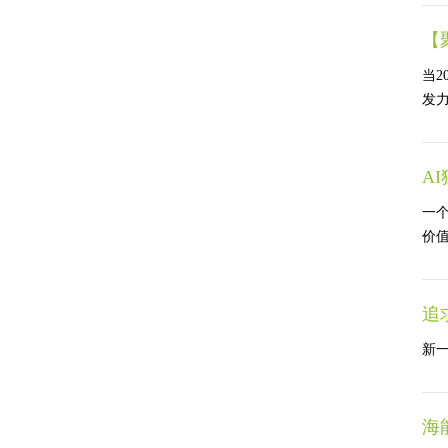
【
当2
发力
A
一个
价值
追
新一
海