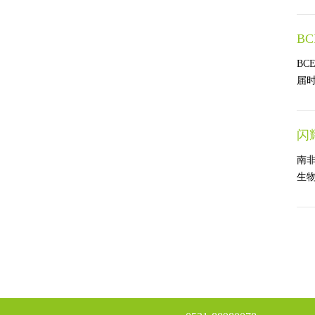
B
BC
届时
闪耀
南非
生物