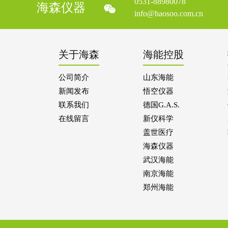
0531-88980078
海森仪器
info@haosoo.com.cn
关于海森
海能控股
公司简介
山东海能
新闻发布
悟空仪器
联系我们
德国G.A.S.
在线留言
新仪科学
盖世医疗
海森仪器
武汉海能
南京海能
郑州海能