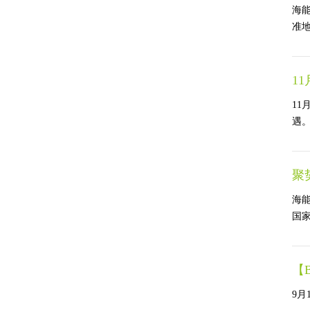
海
准地
1
1
遇。.
聚
海
国家
【
9月