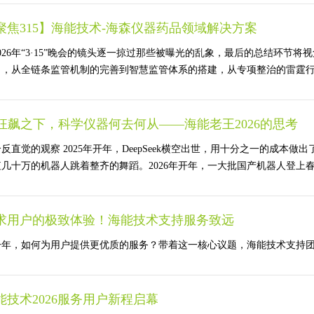
聚焦315】海能技术-海森仪器药品领域解决方案
026年“3·15”晚会的镜头逐一掠过那些被曝光的乱象，最后的总结环
，从全链条监管机制的完善到智慧监管体系的搭建，从专项整治的雷霆行动到社
I狂飙之下，科学仪器何去何从——海能老王2026的思考
反直觉的观察 2025年开年，DeepSeek横空出世，用十分之一的成本做
几十万的机器人跳着整齐的舞蹈。2026年开年，一大批国产机器人登上春晚。C
求用户的极致体验！海能技术支持服务致远
年，如何为用户提供更优质的服务？带着这一核心议题，海能技术支持团队在2
能技术2026服务用户新程启幕