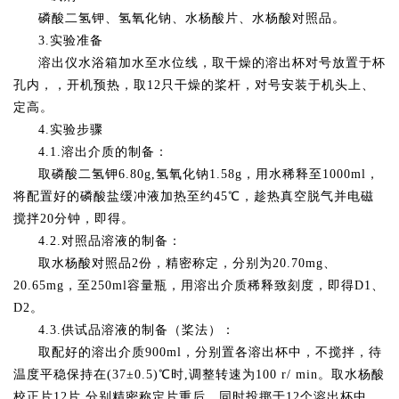
磷酸二氢钾、氢氧化钠、水杨酸片、水杨酸对照品。
3.实验准备
溶出仪水浴箱加水至水位线，取干燥的溶出杯对号放置于杯
孔内，，开机预热，取12只干燥的桨杆，对号安装于机头上、
定高。
4.实验步骤
4.1.溶出介质的制备：
取磷酸二氢钾6.80g,氢氧化钠1.58g，用水稀释至1000ml，
将配置好的磷酸盐缓冲液加热至约45℃，趁热真空脱气并电磁
搅拌20分钟，即得。
4.2.对照品溶液的制备：
取水杨酸对照品2份，精密称定，分别为20.70mg、
20.65mg，至250ml容量瓶，用溶出介质稀释致刻度，即得D1、
D2。
4.3.供试品溶液的制备（桨法）：
取配好的溶出介质900ml，分别置各溶出杯中，不搅拌，待
温度平稳保持在(37±0.5)℃时,调整转速为100 r/ min。取水杨酸
校正片12片,分别精密称定片重后，同时投掷于12个溶出杯中，